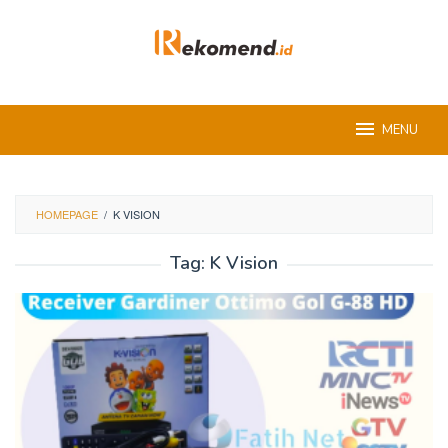
Skip
to
content
MENU
HOMEPAGE
/
K VISION
Tag:
K Vision