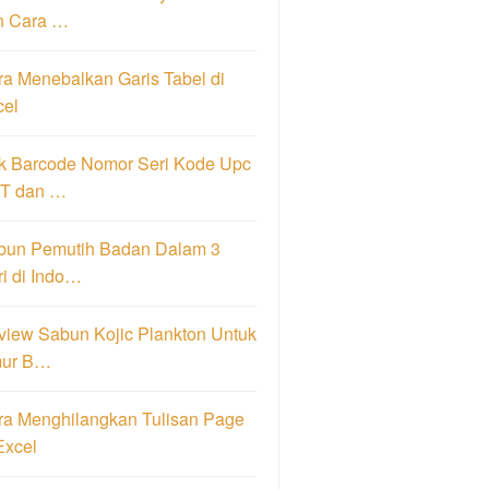
n Cara …
a Menebalkan Garis Tabel di
cel
k Barcode Nomor Seri Kode Upc
T dan …
bun Pemutih Badan Dalam 3
i di Indo…
view Sabun Kojic Plankton Untuk
ur B…
ra Menghilangkan Tulisan Page
Excel