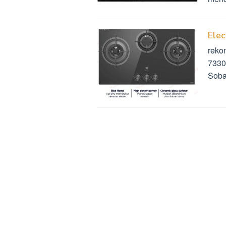
Ele
reko
7330
Soba