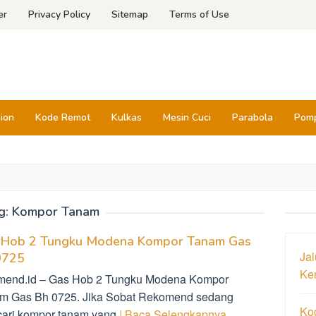
er
Privacy Policy
Sitemap
Terms of Use
sion
Kode Remot
Kulkas
Mesin Cuci
Parabola
Pomp
g:
Kompor Tanam
 Hob 2 Tungku Modena Kompor Tanam Gas
Jal
0725
Ke
mend.id – Gas Hob 2 Tungku Modena Kompor
m Gas Bh 0725. Jika Sobat Rekomend sedang
Ko
ari kompor tanam yang
| Baca Selengkapnya…