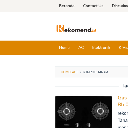
Skip
Beranda
Contact Us
Disclaim
to
content
Home
AC
Elektronik
K Vi
HOMEPAGE
/
KOMPOR TANAM
Ta
Gas
Bh 
reko
Tana
menc