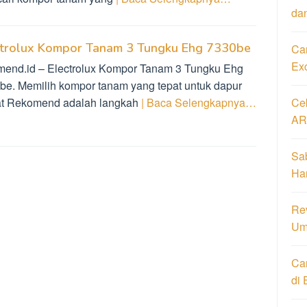
da
ctrolux Kompor Tanam 3 Tungku Ehg 7330be
Car
Ex
mend.id – Electrolux Kompor Tanam 3 Tungku Ehg
be. Memilih kompor tanam yang tepat untuk dapur
t Rekomend adalah langkah
| Baca Selengkapnya…
Ce
AR
Sa
Har
Re
Um
Ca
di 