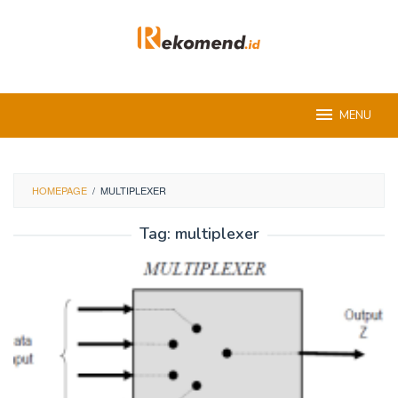
Skip
to
content
MENU
HOMEPAGE
/
MULTIPLEXER
Tag:
multiplexer