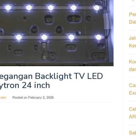
Pe
Da
Jal
Ke
Ko
da
egangan Backlight TV LED
ytron 24 inch
Car
Ex
rator
Posted on
February 2, 2026
Ce
AR
Sa