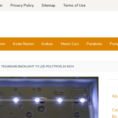
er
Privacy Policy
Sitemap
Terms of Use
sion
Kode Remot
Kulkas
Mesin Cuci
Parabola
Pomp
TEGANGAN BACKLIGHT TV LED POLYTRON 24 INCH
Ap
Ca
By