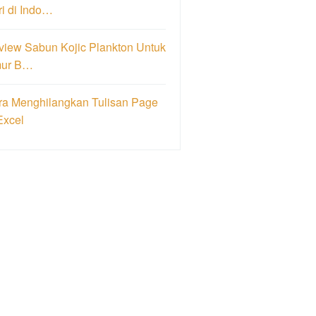
i di Indo…
view Sabun Kojic Plankton Untuk
ur B…
ra Menghilangkan Tulisan Page
Excel