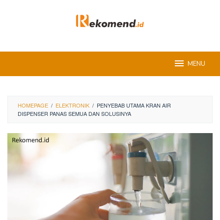
Skip
to
content
MENU
HOMEPAGE
/
ELEKTRONIK
/
PENYEBAB UTAMA KRAN AIR
DISPENSER PANAS SEMUA DAN SOLUSINYA