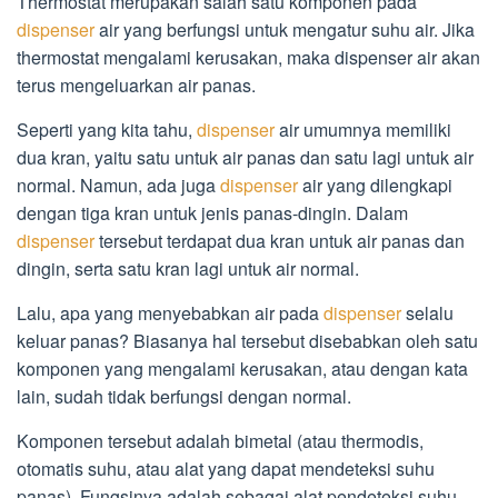
Thermostat merupakan salah satu komponen pada
dispenser
air yang berfungsi untuk mengatur suhu air. Jika
thermostat mengalami kerusakan, maka dispenser air akan
terus mengeluarkan air panas.
Seperti yang kita tahu,
dispenser
air umumnya memiliki
dua kran, yaitu satu untuk air panas dan satu lagi untuk air
normal. Namun, ada juga
dispenser
air yang dilengkapi
dengan tiga kran untuk jenis panas-dingin. Dalam
dispenser
tersebut terdapat dua kran untuk air panas dan
dingin, serta satu kran lagi untuk air normal.
Lalu, apa yang menyebabkan air pada
dispenser
selalu
keluar panas? Biasanya hal tersebut disebabkan oleh satu
komponen yang mengalami kerusakan, atau dengan kata
lain, sudah tidak berfungsi dengan normal.
Komponen tersebut adalah bimetal (atau thermodis,
otomatis suhu, atau alat yang dapat mendeteksi suhu
panas). Fungsinya adalah sebagai alat pendeteksi suhu