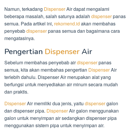
Namun, terkadang
Dispenser
Air dapat mengalami
beberapa masalah, salah satunya adalah
dispenser
panas
semua. Pada artikel ini,
rekomend.id
akan membahas
penyebab
dispenser
panas semua dan bagaimana cara
mengatasinya.
Pengertian
Dispenser
Air
Sebelum membahas penyebab air
dispenser
panas
semua, kita akan membahas pengertian
Dispenser
Air
terlebih dahulu. Dispenser Air merupakan alat yang
berfungsi untuk menyediakan air minum secara mudah
dan praktis.
Dispenser
Air memiliki dua jenis, yaitu
dispenser
galon
dan dispenser pipa.
Dispenser
Air galon menggunakan
galon untuk menyimpan air sedangkan dispenser pipa
menggunakan sistem pipa untuk menyimpan air.