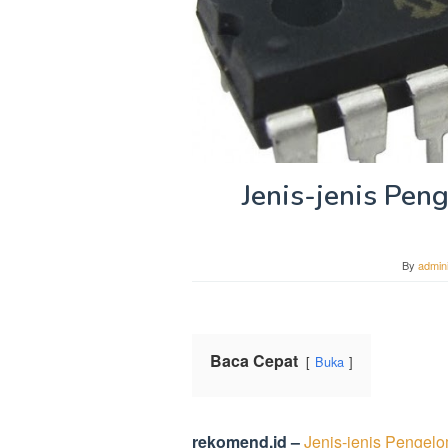
Jenis-jenis Pen
By
admini
Baca Cepat
Buka
rekomend.id –
Jenis-jenis Pengelo