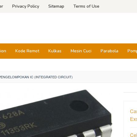
er
Privacy Policy
Sitemap
Terms of Use
sion
Kode Remot
Kulkas
Mesin Cuci
Parabola
Pomp
 PENGELOMPOKAN IC (INTEGRATED CIRCUIT)
Car
Ex
Ce