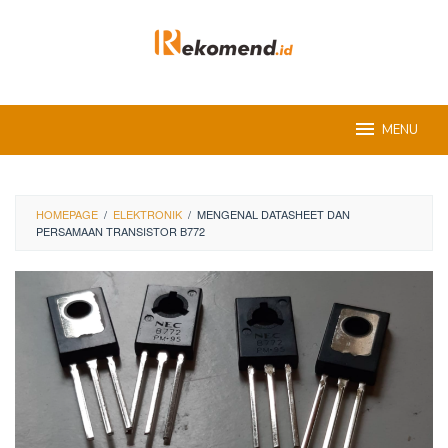
Skip
to
content
MENU
HOMEPAGE
/
ELEKTRONIK
/
MENGENAL DATASHEET DAN
PERSAMAAN TRANSISTOR B772