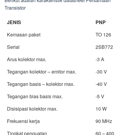
Berikut adalah karakteristik datasheet Persamaan
Transistor
JENIS
PNP
Kemasan paket
TO 126
Serial
2SB772
Arus kolektor max.
-3 A
Tegangan kolektor – emitor max.
-30 V
Tegangan basis – kolektor max.
-40 V
Tegangan bias basis max.
-5 V
Disisipasi kolektor max.
10 W
Frekuensi kerja
90 MHz
Tingkat penguatan
60 – 400