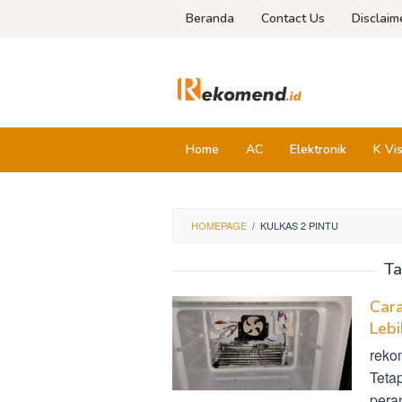
Skip
Beranda
Contact Us
Disclaim
to
content
Home
AC
Elektronik
K Vi
HOMEPAGE
/
KULKAS 2 PINTU
Ta
Cara
Leb
reko
Teta
pera