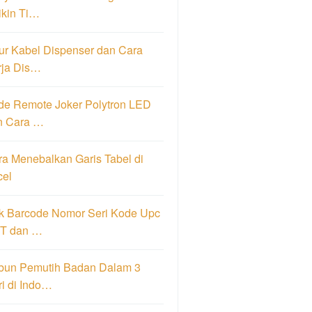
ikin Ti…
ur Kabel Dispenser dan Cara
rja Dis…
de Remote Joker Polytron LED
n Cara …
a Menebalkan Garis Tabel di
cel
k Barcode Nomor Seri Kode Upc
T dan …
bun Pemutih Badan Dalam 3
i di Indo…