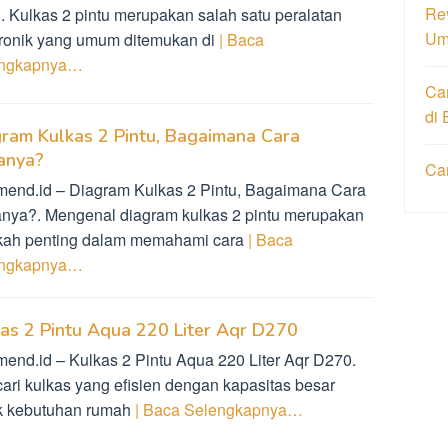
Re
u. Kulkas 2 pintu merupakan salah satu peralatan
Um
tronik yang umum ditemukan di
| Baca
engkapnya…
Ca
di 
ram Kulkas 2 Pintu, Bagaimana Cara
anya?
Ca
mend.id – Diagram Kulkas 2 Pintu, Bagaimana Cara
anya?. Mengenal diagram kulkas 2 pintu merupakan
kah penting dalam memahami cara
| Baca
engkapnya…
as 2 Pintu Aqua 220 Liter Aqr D270
mend.id – Kulkas 2 Pintu Aqua 220 Liter Aqr D270.
ari kulkas yang efisien dengan kapasitas besar
k kebutuhan rumah
| Baca Selengkapnya…