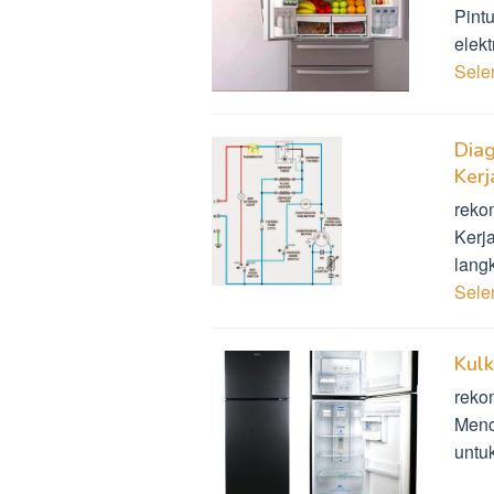
Pint
elek
Sel
Diag
Kerj
reko
Kerj
lang
Sel
Kulk
reko
Menc
untu