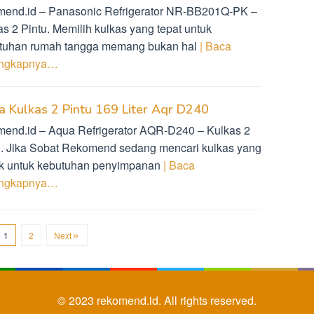
mend.id – Panasonic Refrigerator NR-BB201Q-PK –
s 2 Pintu. Memilih kulkas yang tepat untuk
tuhan rumah tangga memang bukan hal
| Baca
engkapnya…
 Kulkas 2 Pintu 169 Liter Aqr D240
mend.id – Aqua Refrigerator AQR-D240 – Kulkas 2
u. Jika Sobat Rekomend sedang mencari kulkas yang
k untuk kebutuhan penyimpanan
| Baca
engkapnya…
1
2
Next
© 2023
rekomend.id.
All rights reserved.