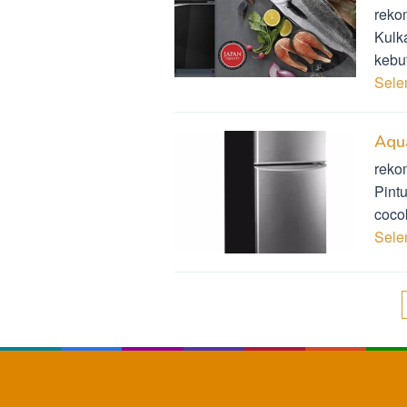
reko
Kulka
kebu
Sel
Aqua
reko
Pint
coco
Sel