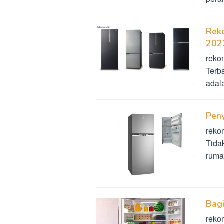
Reko
202
reko
Terb
adal
Peny
reko
Tida
ruma
Bagi
reko