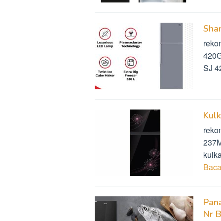
Shar
rekom
420G
SJ 
Kulk
reko
237M
kulk
Baca
Pana
Nr 