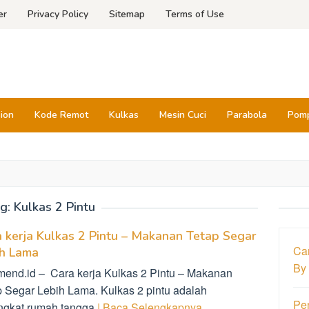
er
Privacy Policy
Sitemap
Terms of Use
sion
Kode Remot
Kulkas
Mesin Cuci
Parabola
Pomp
g:
Kulkas 2 Pintu
 kerja Kulkas 2 Pintu – Makanan Tetap Segar
Ca
ih Lama
By
mend.id – Cara kerja Kulkas 2 Pintu – Makanan
p Segar Lebih Lama. Kulkas 2 pintu adalah
Pe
ngkat rumah tangga
| Baca Selengkapnya…