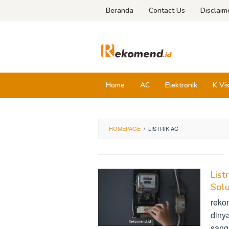
Skip
Beranda
Contact Us
Disclaim
to
content
Home
AC
Elektronik
K Vi
HOMEPAGE
/
LISTRIK AC
List
Solu
reko
diny
sang