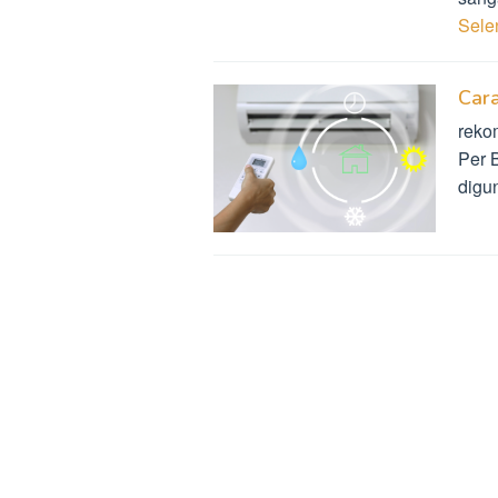
Sel
Cara
reko
Per B
digu