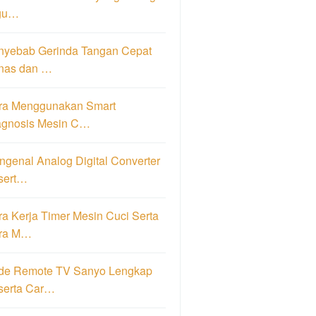
gu…
nyebab Gerinda Tangan Cepat
nas dan …
ra Menggunakan Smart
agnosis Mesin C…
genal Analog Digital Converter
sert…
a Kerja Timer Mesin Cuci Serta
ra M…
de Remote TV Sanyo Lengkap
serta Car…