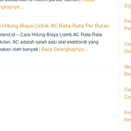
Di
engkapnya…
Pe
 Hitung Biaya Listrik AC Rata-Rata Per Bulan
Pa
mend.id – Cara Hitung Biaya Listrik AC Rata-Rata
ulan. AC adalah salah satu alat elektronik yang
Ca
nakan oleh banyak
| Baca Selengkapnya…
Di
Men
Be
Car
Ca
Ko
Be