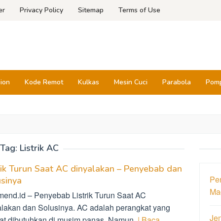
er
Privacy Policy
Sitemap
Terms of Use
sion
Kode Remot
Kulkas
Mesin Cuci
Parabola
Pomp
Tag:
Listrik AC
rik Turun Saat AC dinyalakan – Penyebab dan
Pen
sinya
Ma
mend.id – Penyebab Listrik Turun Saat AC
alakan dan Solusinya. AC adalah perangkat yang
Jen
at dibutuhkan di musim panas. Namun,
| Baca