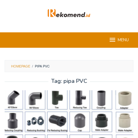
Skip
to
content
MENU
HOMEPAGE
/
PIPA PVC
Tag:
pipa PVC