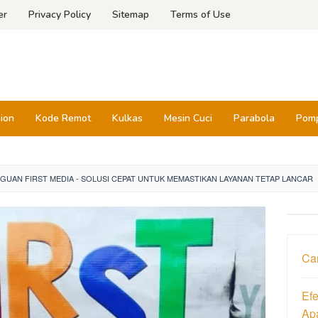
er
Privacy Policy
Sitemap
Terms of Use
sion
Kode Remot
Kulkas
Mesin Cuci
Parabola
Pomp
UAN FIRST MEDIA - SOLUSI CEPAT UNTUK MEMASTIKAN LAYANAN TETAP LANCAR
Ca
Ef
Ap