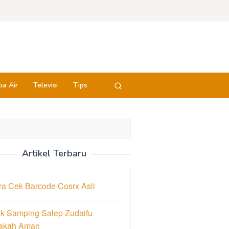
a Air
Televisi
Tips
Artikel Terbaru
ra Cek Barcode Cosrx Asli
ek Samping Salep Zudaifu
akah Aman