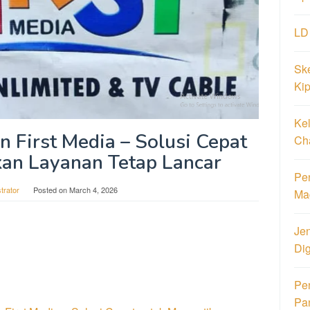
LD
Ske
Ki
Ke
 First Media – Solusi Cepat
Ch
an Layanan Tetap Lancar
Pen
trator
Posted on
March 4, 2026
Ma
Jen
Di
Pe
Pa