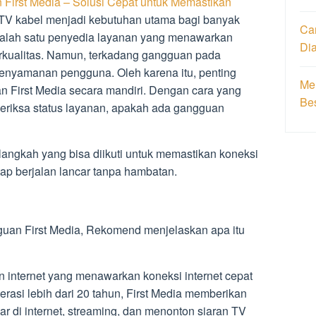
First Media – Solusi Cepat untuk Memastikan
 TV kabel menjadi kebutuhan utama bagi banyak
Ca
salah satu penyedia layanan yang menawarkan
Di
erkualitas. Namun, terkadang gangguan pada
kenyamanan pengguna. Oleh karena itu, penting
Men
n First Media secara mandiri. Dengan cara yang
Be
riksa status layanan, apakah ada gangguan
langkah yang bisa diikuti untuk memastikan koneksi
etap berjalan lancar tanpa hambatan.
an First Media, Rekomend menjelaskan apa itu
n internet yang menawarkan koneksi internet cepat
rasi lebih dari 20 tahun, First Media memberikan
ar di internet, streaming, dan menonton siaran TV