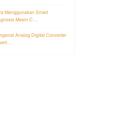
ra Menggunakan Smart
agnosis Mesin C…
genal Analog Digital Converter
sert…