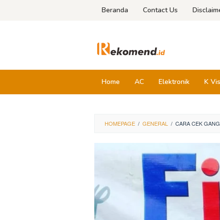
Skip
Beranda
Contact Us
Disclaim
to
content
Home
AC
Elektronik
K Vi
HOMEPAGE
/
GENERAL
/
CARA CEK GANGG