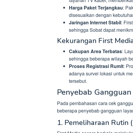
layanan TV kabel, memberika
Harga Paket Terjangkau
: Pa
disesuaikan dengan kebutuhan
Jaringan Internet Stabil
: Fir
sehingga Sobat dapat menikm
Kekurangan First Medi
Cakupan Area Terbatas
: Lay
sehingga beberapa wilayah b
Proses Registrasi Rumit
: Pr
adanya survei lokasi untuk m
tersebut.
Penyebab Gangguan 
Pada pembahasan cara cek gangguan
beberapa penyebab gangguan layana
1. Pemeliharaan Rutin 