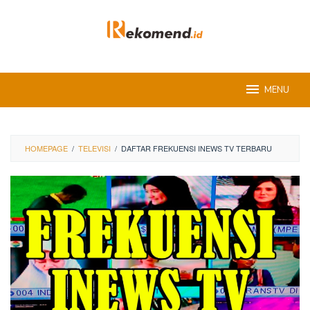
Skip
to
content
MENU
HOMEPAGE
/
TELEVISI
/
DAFTAR FREKUENSI INEWS TV TERBARU