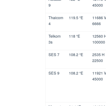
9
45000
Thaicom
119.5 °E
11686 
4
6666
Telkom
118 °E
12560 
3s
100000
SES 7
108.2 °E
2535 H
22500
SES 9
108.2 °E
11921 
45000