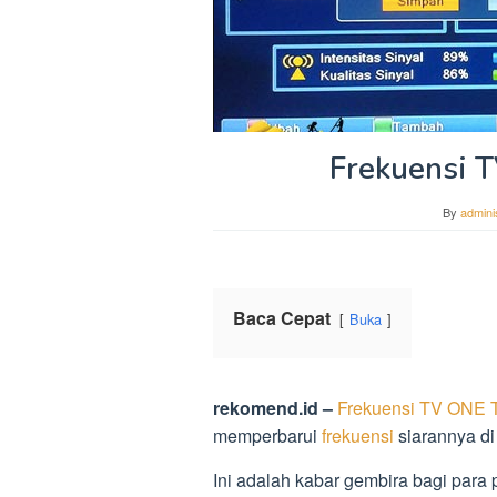
Frekuensi 
By
admini
Baca Cepat
Buka
rekomend.id –
Frekuensi TV ONE T
memperbarui
frekuensi
siarannya di 
Ini adalah kabar gembira bagi para