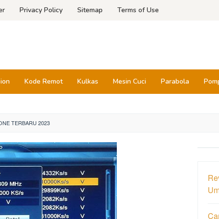
er
Privacy Policy
Sitemap
Terms of Use
sion
Kode Remot
Kulkas
Mesin Cuci
Parabola
Pomp
ONE TERBARU 2023
Re
Um
Ca