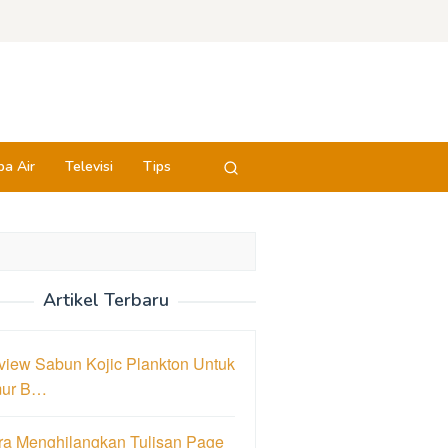
a Air
Televisi
Tips
Artikel Terbaru
view Sabun Kojic Plankton Untuk
ur B…
ra Menghilangkan Tulisan Page