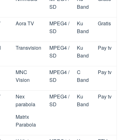
SD
Band
V
Aora TV
MPEG4 /
Ku
Gratis
SD
Band
H
Transvision
MPEG4 /
Ku
Pay tv
SD
Band
MNC
MPEG4 /
C
Pay tv
Vision
SD
Band
V
Nex
MPEG4 /
Ku
Pay tv
parabola
SD
Band
Matrix
Parabola