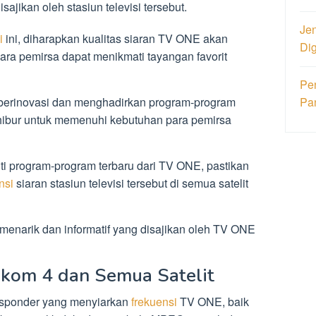
ajikan oleh stasiun televisi tersebut.
Jen
i
ini, diharapkan kualitas siaran TV ONE akan
Di
para pemirsa dapat menikmati tayangan favorit
Pe
s berinovasi dan menghadirkan program-program
Pa
hibur untuk memenuhi kebutuhan para pemirsa
ti program-program terbaru dari TV ONE, pastikan
nsi
siaran stasiun televisi tersebut di semua satelit
menarik dan informatif yang disajikan oleh TV ONE
kom 4 dan Semua Satelit
ransponder yang menyiarkan
frekuensi
TV ONE, baik