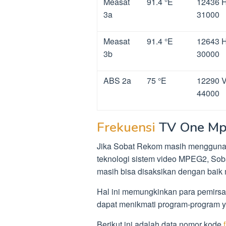
Measat
91.4 °E
12436 
3a
31000
Measat
91.4 °E
12643 
3b
30000
ABS 2a
75 °E
12290 
44000
Frekuensi
TV One M
Jika Sobat Rekom masih mengguna
teknologi sistem video MPEG2, Sob
masih bisa disaksikan dengan baik
Hal ini memungkinkan para pemirs
dapat menikmati program-program y
Berikut ini adalah data nomor kode