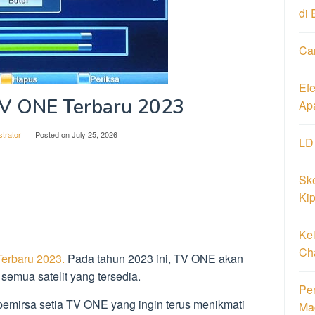
di 
Ca
Ef
TV ONE Terbaru 2023
Ap
strator
Posted on
July 25, 2026
LD
Ske
Ki
Ke
Ch
erbaru 2023.
Pada tahun 2023 ini, TV ONE akan
semua satelit yang tersedia.
Pen
 pemirsa setia TV ONE yang ingin terus menikmati
Ma