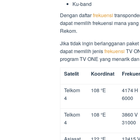
Ku-band
Dengan daftar
frekuensi
transponde
dapat memilih frekuensi mana yang
Rekom.
Jika tidak ingin berlangganan pake
dapat memilih jenis
frekuensi
TV ONE
program TV ONE yang menarik dan i
Satelit
Koordinat
Frekue
Telkom
108 °E
4174 H
4
6000
Telkom
108 °E
3860 V
4
31000
Asiasat
122 °E
12415 