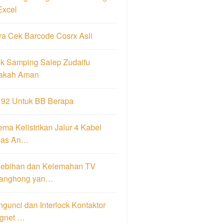
Excel
ra Cek Barcode Cosrx Asli
ek Samping Salep Zudaifu
akah Aman
 92 Untuk BB Berapa
ma Kelistrikan Jalur 4 Kabel
pas An…
lebihan dan Kelemahan TV
anghong yan…
gunci dan Interlock Kontaktor
gnet …