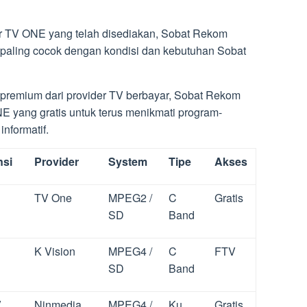
r TV ONE yang telah disediakan, Sobat Rekom
 paling cocok dengan kondisi dan kebutuhan Sobat
t premium dari provider TV berbayar, Sobat Rekom
 yang gratis untuk terus menikmati program-
nformatif.
nsi
Provider
System
Tipe
Akses
TV One
MPEG2 /
C
Gratis
SD
Band
K Vision
MPEG4 /
C
FTV
SD
Band
V
Ninmedia
MPEG4 /
Ku
Gratis