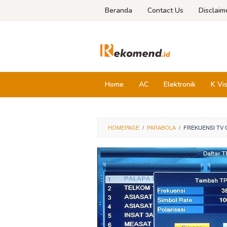
Skip
Beranda
Contact Us
Disclaim
to
content
Home
AC
Elektronik
K Vi
HOMEPAGE
/
PARABOLA
/
FREKUENSI TV 