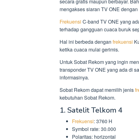
secara gratis maupun berbayar. Ba
mengakses siaran TV ONE dengan lan
Frekuensi
C-band TV ONE yang ada d
terhadap gangguan cuaca buruk sep
Hal ini berbeda dengan
frekuensi
Ku
ketika cuaca mulai gerimis.
Untuk Sobat Rekom yang ingin menge
transponder TV ONE yang ada di sate
informasinya.
Sobat Rekom dapat memilih jenis
f
kebutuhan Sobat Rekom.
1. Satelit Telkom 4
Frekuensi
: 3760 H
Symbol rate: 30.000
Polaritas: horizontal