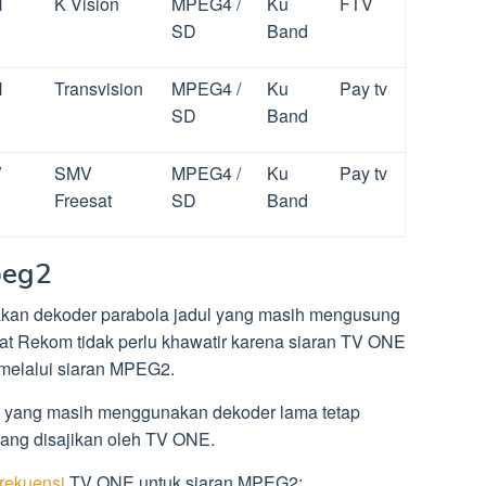
H
K Vision
MPEG4 /
Ku
FTV
SD
Band
H
Transvision
MPEG4 /
Ku
Pay tv
SD
Band
V
SMV
MPEG4 /
Ku
Pay tv
Freesat
SD
Band
peg2
kan dekoder parabola jadul yang masih mengusung
at Rekom tidak perlu khawatir karena siaran TV ONE
 melalui siaran MPEG2.
a yang masih menggunakan dekoder lama tetap
ang disajikan oleh TV ONE.
frekuensi
TV ONE untuk siaran MPEG2: