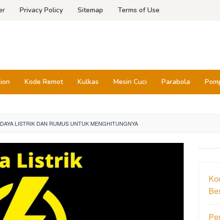
er
Privacy Policy
Sitemap
Terms of Use
sion
Kode Remot
Kulkas
Mesin Cuci
Parabola
Pomp
DAYA LISTRIK DAN RUMUS UNTUK MENGHITUNGNYA
Ko
Be
Pe