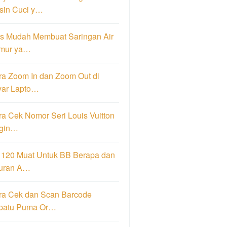
sin Cuci y…
ps Mudah Membuat Saringan Air
mur ya…
ra Zoom In dan Zoom Out di
yar Lapto…
a Cek Nomor Seri Louis Vuitton
igin…
 120 Muat Untuk BB Berapa dan
uran A…
ra Cek dan Scan Barcode
patu Puma Or…