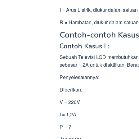
I = Arus Listrik, diukur dalam satua
R = Hambatan, diukur dalam satua
Contoh-contoh Kasus 
Contoh Kasus I :
Sebuah Televisi LCD membutuhkan 
sebesar 1,2A untuk diaktifkan. Ber
Penyelesaiannya:
Diberikan:
V = 220V
I = 1,2A
P = ?