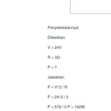
Penyelesaiannya:
Diberikan:
V = 24V
R = 3Ω
P = ?
Jawaban:
P = V^2 / R
P = 24^2 / 3
P = 576 / 3 P = 192W