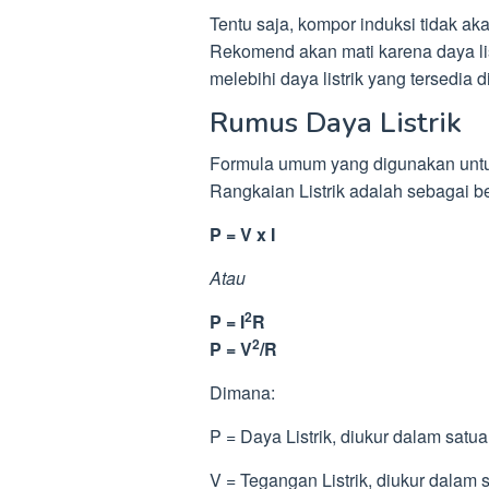
Tentu saja, kompor induksi tidak ak
Rekomend akan mati karena daya lis
melebihi daya listrik yang tersedi
Rumus Daya Listrik
Formula umum yang digunakan untu
Rangkaian Listrik adalah sebagai be
P = V x I
Atau
2
P = I
R
2
P = V
/R
Dimana:
P = Daya Listrik, diukur dalam satu
V = Tegangan Listrik, diukur dalam s