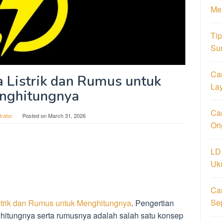
Me
Ti
Su
Ca
 Listrik dan Rumus untuk
La
nghitungnya
Car
trator
Posted on
March 31, 2026
Or
LD
Uk
Ca
Se
strik dan Rumus untuk Menghitungnya
. Pengertian
hitungnya serta rumusnya adalah salah satu konsep