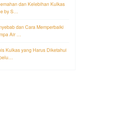
lemahan dan Kelebihan Kulkas
de by S…
nyebab dan Cara Memperbaiki
mpa Air …
is Kulkas yang Harus Diketahui
belu…