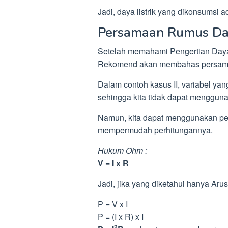
Jadi, daya listrik yang dikonsumsi 
Persamaan Rumus Day
Setelah memahami Pengertian Daya
Rekomend akan membahas persama
Dalam contoh kasus II, variabel ya
sehingga kita tidak dapat menggunak
Namun, kita dapat menggunakan p
mempermudah perhitungannya.
Hukum Ohm :
V = I x R
Jadi, jika yang diketahui hanya Arus
P = V x I
P = (I x R) x I
2