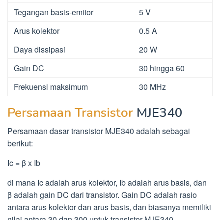
Tegangan basis-emitor
5 V
Arus kolektor
0.5 A
Daya dissipasi
20 W
Gain DC
30 hingga 60
Frekuensi maksimum
30 MHz
Persamaan Transistor
MJE340
Persamaan dasar transistor MJE340 adalah sebagai
berikut:
Ic = β x Ib
di mana Ic adalah arus kolektor, Ib adalah arus basis, dan
β adalah gain DC dari transistor. Gain DC adalah rasio
antara arus kolektor dan arus basis, dan biasanya memiliki
nilai antara 30 dan 300 untuk transistor MJE340.