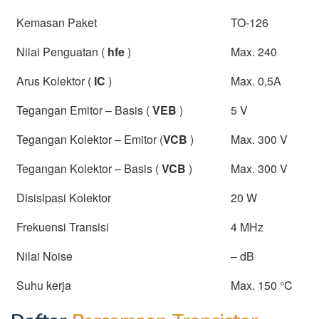
Kemasan Paket
TO-126
Nilai Penguatan (
h
fe
)
Max. 240
Arus Kolektor (
I
C
)
Max. 0,5A
Tegangan Emitor – Basis (
V
EB
)
5 V
Tegangan Kolektor – Emitor (
V
CB
)
Max. 300 V
Tegangan Kolektor – Basis (
V
CB
)
Max. 300 V
Disisipasi Kolektor
20 W
Frekuensi Transisi
4 MHz
Nilai Noise
– dB
Suhu kerja
Max. 150 °C