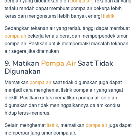
dengan yang dibutuhkan oleh
pompa air.
Tekanan air yang
terlalu rendah dapat membuat pompa air bekerja lebih
keras dan mengonsumsi lebih banyak energi
listrik
.
Sedangkan tekanan air yang terlalu tinggi dapat membuat
pompa air
bekerja terlalu berat dan memperpendek umur
pompa air. Pastikan untuk memperbaiki masalah tekanan
air segera jika ditemukan
9. Matikan
Pompa Air
Saat Tidak
Digunakan
Mematikan
pompa air
saat tidak digunakan juga dapat
menjadi cara menghemat listrik pompa air yang sangat
efektif. Pastikan untuk mematikan pompa air setelah
digunakan dan tidak meninggalkannya dalam kondisi
hidup terus-menerus.
Selain menghemat
listrik
, mematikan
pompa air
juga dapat
memperpanjang umur pompa air.