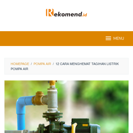
Skip
to
content
MENU
HOMEPAGE
/
POMPA AIR
/
12 CARA MENGHEMAT TAGIHAN LISTRIK
POMPA AIR