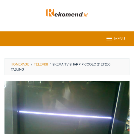
Skip
to
content
MENU
HOMEPAGE
/
TELEVISI
/
SKEMA TV SHARP PICCOLO 21EF250
TABUNG