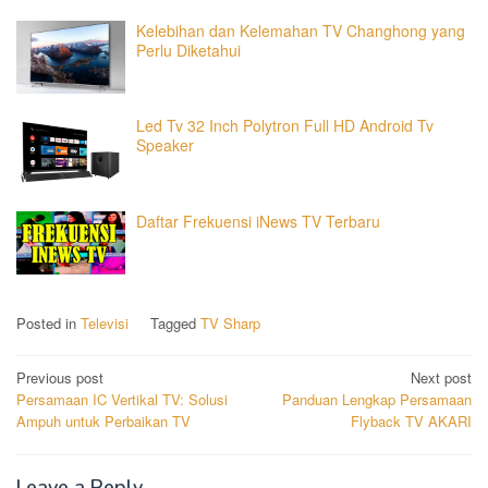
Kelebihan dan Kelemahan TV Changhong yang
Perlu Diketahui
Led Tv 32 Inch Polytron Full HD Android Tv
Speaker
Daftar Frekuensi iNews TV Terbaru
Posted in
Televisi
Tagged
TV Sharp
Post
Previous post
Next post
Persamaan IC Vertikal TV: Solusi
Panduan Lengkap Persamaan
navigation
Ampuh untuk Perbaikan TV
Flyback TV AKARI
Leave a Reply