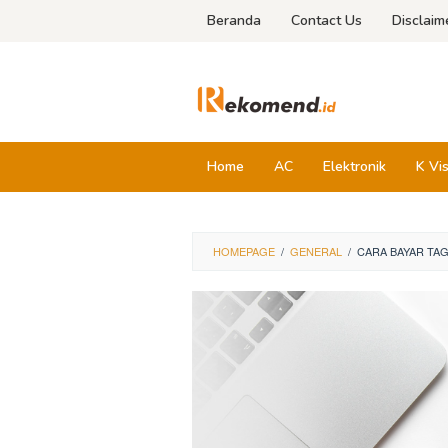
Skip
Beranda
Contact Us
Disclaim
to
content
Home
AC
Elektronik
K Vi
HOMEPAGE
/
GENERAL
/
CARA BAYAR TAG