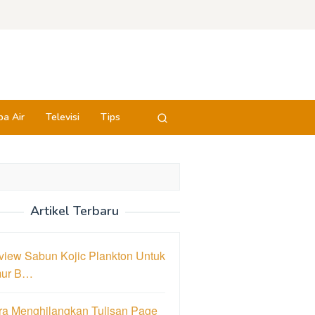
a Air
Televisi
Tips
Artikel Terbaru
view Sabun Kojic Plankton Untuk
ur B…
ra Menghilangkan Tulisan Page