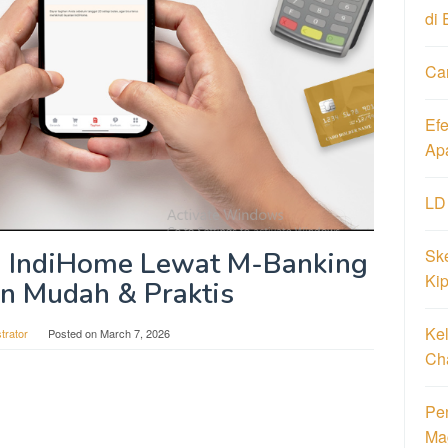
di 
Ca
Ef
Ap
LD
Ske
n IndiHome Lewat M-Banking
Ki
n Mudah & Praktis
Ke
trator
Posted on
March 7, 2026
Ch
Pen
Ma