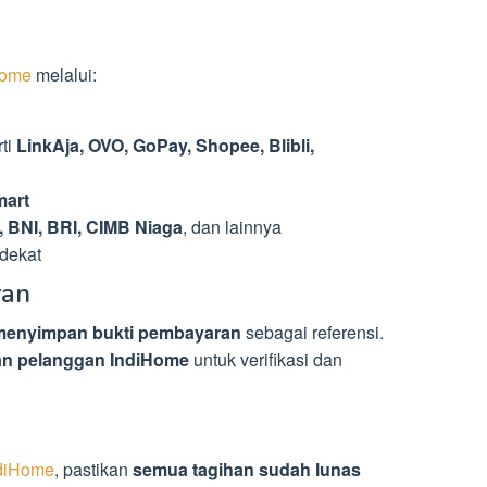
Home
melalui:
ti
LinkAja, OVO, GoPay, Shopee, Blibli,
mart
, BNI, BRI, CIMB Niaga
, dan lainnya
dekat
ran
menyimpan bukti pembayaran
sebagai referensi.
an pelanggan IndiHome
untuk verifikasi dan
n
diHome
, pastikan
semua tagihan sudah lunas