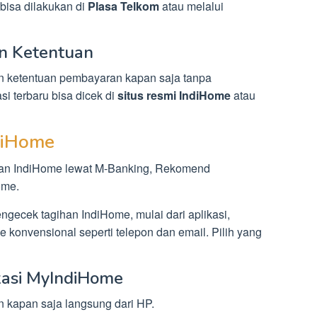
bisa dilakukan di
Plasa Telkom
atau melalui
an Ketentuan
n ketentuan pembayaran kapan saja tanpa
i terbaru bisa dicek di
situs resmi IndiHome
atau
diHome
han IndiHome lewat M-Banking, Rekomend
ome.
gecek tagihan IndiHome, mulai dari aplikasi,
 konvensional seperti telepon dan email. Pilih yang
ikasi MyIndiHome
kan kapan saja langsung dari HP.