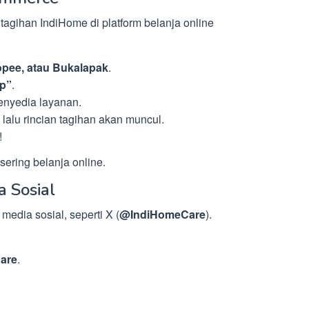
tagihan IndiHome di platform belanja online
pee, atau Bukalapak
.
p”
.
enyedia layanan.
, lalu rincian tagihan akan muncul.
!
 sering belanja online.
a Sosial
media sosial, seperti X (
@IndiHomeCare
).
are
.