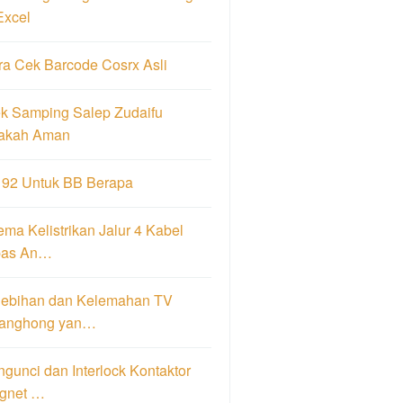
Excel
ra Cek Barcode Cosrx Asli
ek Samping Salep Zudaifu
akah Aman
 92 Untuk BB Berapa
ma Kelistrikan Jalur 4 Kabel
pas An…
lebihan dan Kelemahan TV
anghong yan…
gunci dan Interlock Kontaktor
gnet …