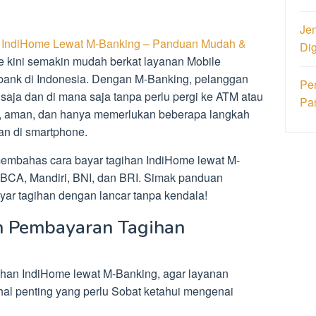
Jen
n IndiHome Lewat M-Banking – Panduan Mudah &
Di
 kini semakin mudah berkat layanan Mobile
 bank di Indonesia. Dengan M-Banking, pelanggan
Pe
aja dan di mana saja tanpa perlu pergi ke ATM atau
Pa
t, aman, dan hanya memerlukan beberapa langkah
an di smartphone.
membahas cara bayar tagihan IndiHome lewat M-
i BCA, Mandiri, BNI, dan BRI. Simak panduan
ar tagihan dengan lancar tanpa kendala!
n Pembayaran Tagihan
han IndiHome lewat M-Banking, agar layanan
 hal penting yang perlu Sobat ketahui mengenai