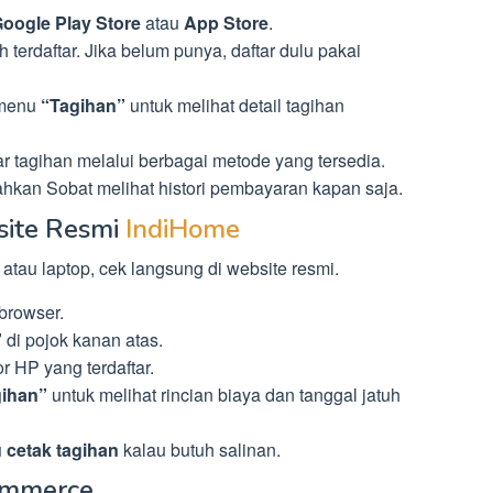
oogle Play Store
atau
App Store
.
terdaftar. Jika belum punya, daftar dulu pakai
 menu
“Tagihan”
untuk melihat detail tagihan
r tagihan melalui berbagai metode yang tersedia.
hkan Sobat melihat histori pembayaran kapan saja.
site Resmi
IndiHome
atau laptop, cek langsung di website resmi.
browser.
”
di pojok kanan atas.
 HP yang terdaftar.
gihan”
untuk melihat rincian biaya dan tanggal jatuh
 cetak tagihan
kalau butuh salinan.
Commerce