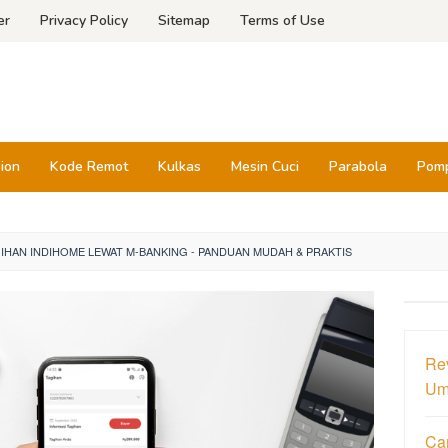
er
Privacy Policy
Sitemap
Terms of Use
sion
Kode Remot
Kulkas
Mesin Cuci
Parabola
Pomp
IHAN INDIHOME LEWAT M-BANKING - PANDUAN MUDAH & PRAKTIS
Re
Um
Ca