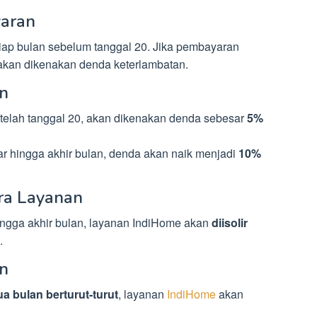
yaran
tiap bulan sebelum tanggal 20. Jika pembayaran
, akan dikenakan denda keterlambatan.
n
telah tanggal 20, akan dikenakan denda sebesar
5%
ar hingga akhir bulan, denda akan naik menjadi
10%
ra Layanan
ingga akhir bulan, layanan IndiHome akan
diisolir
.
an
ua bulan berturut-turut
, layanan
IndiHome
akan