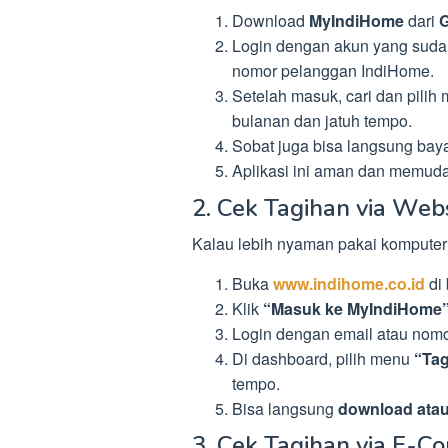
Download
MyIndiHome
dari
G
Login dengan akun yang sudah 
nomor pelanggan IndiHome.
Setelah masuk, cari dan pilih
bulanan dan jatuh tempo.
Sobat juga bisa langsung baya
Aplikasi ini aman dan memuda
2. Cek Tagihan via Web
Kalau lebih nyaman pakai komputer 
Buka
www.indihome.co.id
di 
Klik
“Masuk ke MyIndiHome
Login dengan email atau nomor
Di dashboard, pilih menu
“Ta
tempo.
Bisa langsung
download atau
3. Cek Tagihan via E-