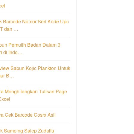
cel
k Barcode Nomor Seri Kode Upc
T dan …
bun Pemutih Badan Dalam 3
i di Indo…
view Sabun Kojic Plankton Untuk
ur B…
ra Menghilangkan Tulisan Page
Excel
ra Cek Barcode Cosrx Asli
ek Samping Salep Zudaifu