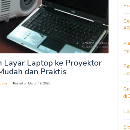
Ex
Ce
AR
Sa
Har
 Layar Laptop ke Proyektor
Re
Mudah dan Praktis
Um
trator
Posted on
March 19, 2026
Ca
di 
Ca
Ef