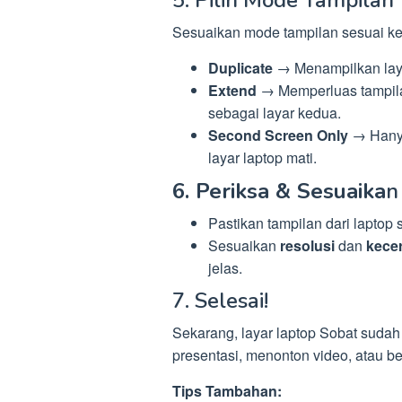
5. Pilih Mode Tampilan
Sesuaikan mode tampilan sesuai k
Duplicate
→ Menampilkan laya
Extend
→ Memperluas tampila
sebagai layar kedua.
Second Screen Only
→ Hanya
layar laptop mati.
6. Periksa & Sesuaika
n
Pastikan tampilan dari laptop
Sesuaikan
resolusi
dan
kece
jelas.
7. Selesai!
Sekarang, layar laptop Sobat sudah 
presentasi, menonton video, atau be
Tips Tambahan: