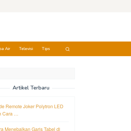
a Air
Televisi
Tips
Artikel Terbaru
de Remote Joker Polytron LED
n Cara …
a Menebalkan Garis Tabel di