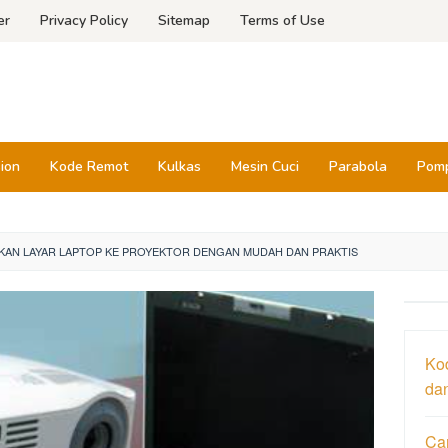
er
Privacy Policy
Sitemap
Terms of Use
sion
Kode Remot
Kulkas
Mesin Cuci
Parabola
Pomp
KAN LAYAR LAPTOP KE PROYEKTOR DENGAN MUDAH DAN PRAKTIS
Ko
da
Car