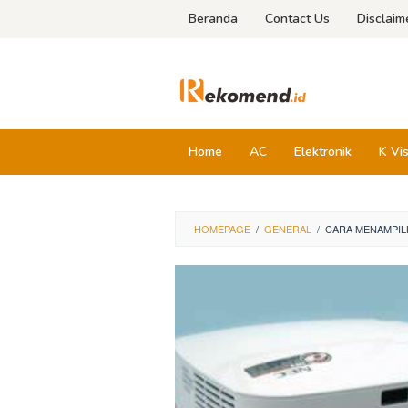
Skip
Beranda
Contact Us
Disclaim
to
content
Home
AC
Elektronik
K Vi
HOMEPAGE
/
GENERAL
/
CARA MENAMPIL