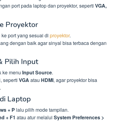
gan port pada laptop dan proyektor, seperti
VGA,
e Proyektor
 ke port yang sesuai di
proyektor
.
sang dengan baik agar sinyal bisa terbaca dengan
 Pilih Input
uk ke menu
Input Source
.
, seperti
VGA
atau
HDMI
, agar proyektor bisa
.
 di Laptop
ws + P
lalu pilih mode tampilan.
d + F1
atau atur melalui
System Preferences >